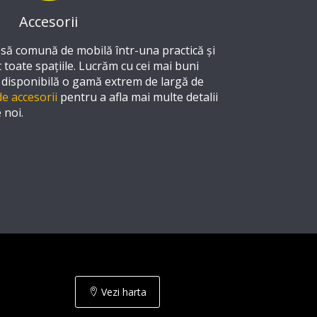
Accesorii
esă comună de mobilă într-una practică și
nt toate spațiile. Lucrăm cu cei mai buni
 disponibilă o gamă extrem de largă de
de accesorii
pentru a afla mai multe detalii
 noi.
Vezi harta