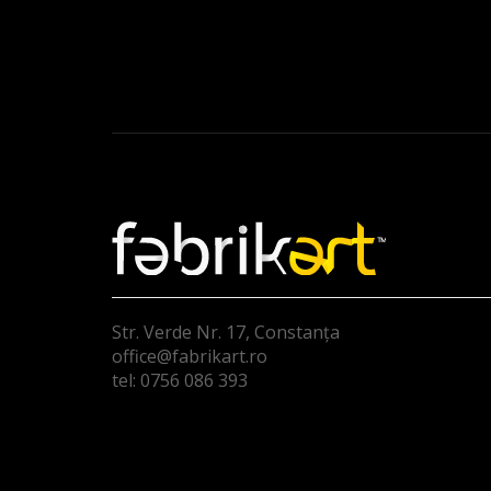
Str. Verde Nr. 17, Constanța
office@fabrikart.ro
tel: 0756 086 393