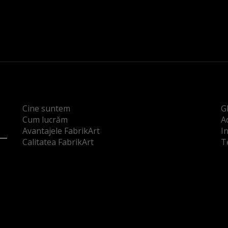
Cine suntem
G
Cum lucrăm
Ac
Avantajele FabrikArt
I
Calitatea FabrikArt
T