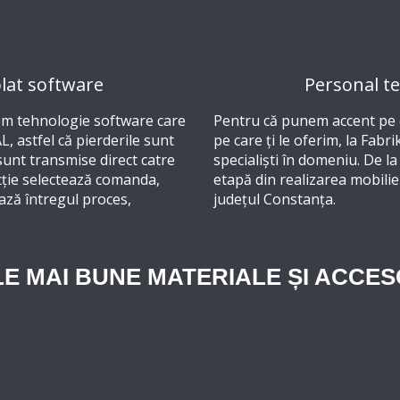
lat software
Personal teh
zăm tehnologie software care
Pentru că punem accent pe ca
, astfel că pierderile sunt
pe care ți le oferim, la Fabr
 sunt transmise direct catre
specialiști în domeniu. De la
cție selectează comanda,
etapă din realizarea mobilier
ează întregul proces,
județul Constanța.
E MAI BUNE MATERIALE ȘI ACCES