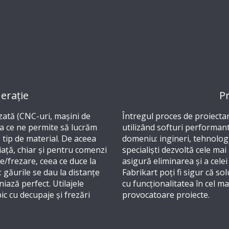
nerație
Pr
zată (CNC-uri, mașini de
Întregul proces de proiectare
ea ce ne permite să lucrăm
utilizând softuri performante
e tip de material. De aceea
domeniu: ingineri, tehnologi
iață, chiar și pentru comenzi
specialiști dezvoltă cele mai
/frezare, ceea ce duce la
asigură eliminarea și a celei 
: găurile se dau la distanțe
Fabrikart poți fi sigur că s
niază perfect. Utilajele
cu funcționalitatea în cel m
c cu decupaje și frezări
provocatoare proiecte.