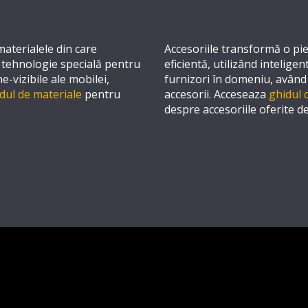
materialele din care
Accesoriile transformă o pi
o tehnologie specială pentru
eficientă, utilizând intelige
ne-vizibile ale mobilei,
furnizori în domeniu, având
dul de materiale
pentru
accesorii. Acceseaza
ghidul 
despre accesoriile oferite de