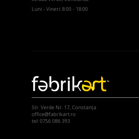
Luni - Vineri: 8:00 - 18:00
Str. Verde Nr. 17, Constanța
office@fabrikart.ro
tel: 0756 086 393