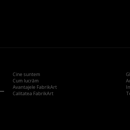
Cine suntem
G
Cum lucrăm
Ac
Avantajele FabrikArt
I
Calitatea FabrikArt
T