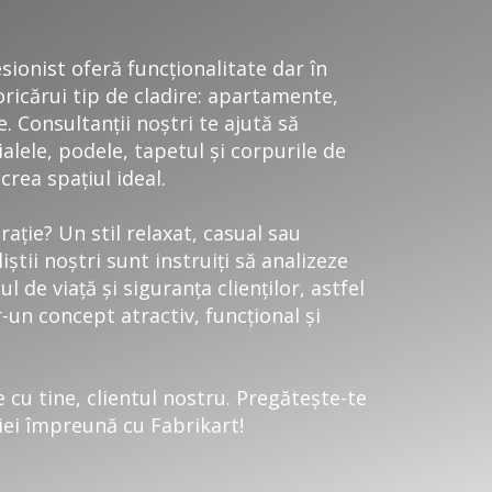
sionist oferă funcționalitate dar în
oricărui tip de cladire: apartamente,
e. Consultanții noștri te ajută să
ialele, podele, tapetul și corpurile de
crea spațiul ideal.
rație? Un stil relaxat, casual sau
liștii noștri sunt instruiți să analizeze
ul de viață și siguranța clienților, astfel
r-un concept atractiv, funcțional și
 cu tine, clientul nostru. Pregătește-te
ției împreună cu Fabrikart!