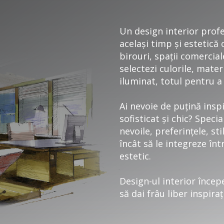
Un design interior profe
același timp și estetică 
birouri, spații comercial
selectezi culorile, mater
iluminat, totul pentru a 
Ai nevoie de puțină inspi
sofisticat și chic? Specia
nevoile, preferințele, stil
încât să le integreze înt
estetic.
Design-ul interior începe
să dai frâu liber inspira