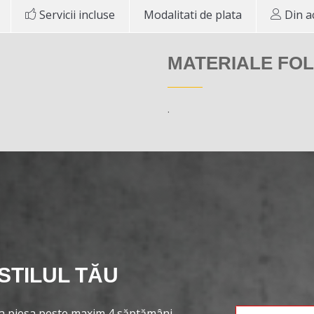
Servicii incluse
Modalitati de plata
Din a
MATERIALE FOL
.
STILUL TĂU
ta piesa peste maxim 4 săptămâni.