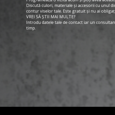
Discută culori, materiale și accesorii cu unul di
contur viselor tale. Este gratuit și nu ai obliga
VREI SĂ ȘTII MAI MULTE?
Introdu datele tale de contact iar un consultant
timp.