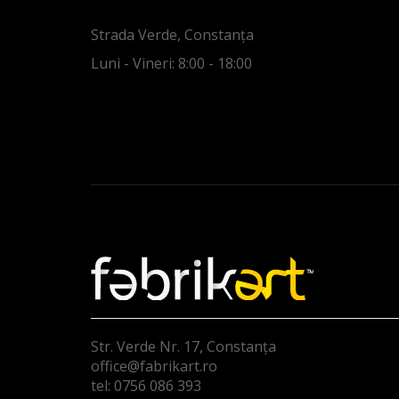
Strada Verde, Constanța
Luni - Vineri: 8:00 - 18:00
Str. Verde Nr. 17, Constanța
office@fabrikart.ro
tel: 0756 086 393