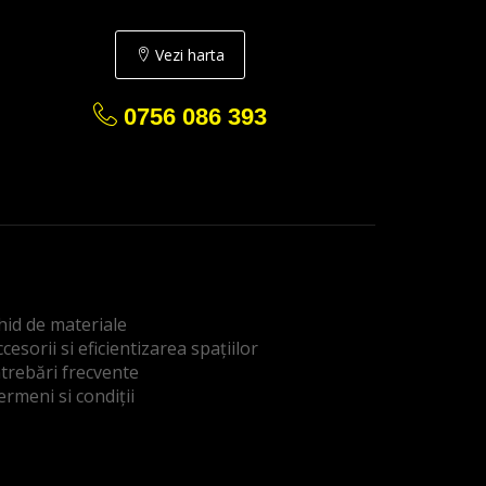
Vezi harta
0756 086 393
hid de materiale
cesorii si eficientizarea spațiilor
ntrebări frecvente
ermeni si condiții