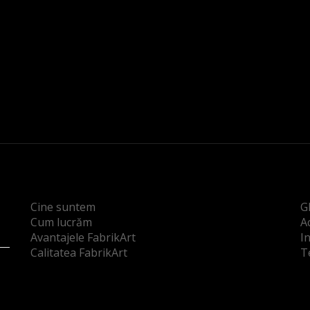
Cine suntem
G
Cum lucrăm
Ac
Avantajele FabrikArt
I
Calitatea FabrikArt
T