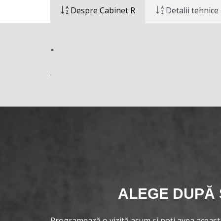
Despre Cabinet R
Detalii tehnice
.
.
ALEGE DUPĂ 
Programează o vizită acum și poți avea aceas