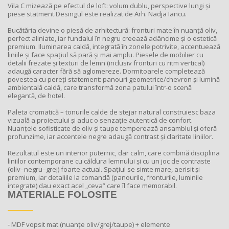
Vila C mizează pe efectul de loft: volum dublu, perspective lungi și
piese statment.Desingul este realizat de Arh. Nadja Iancu.
Bucătăria devine o piesă de arhitectură: fronturi mate în nuanță oliv,
perfect aliniate, iar fundalul în negru creează adâncime și o estetică
premium. Iluminarea caldă, integrată în zonele potrivite, accentuează
liniile și face spațiul să pară și mai amplu. Piesele de mobilier cu
detalii frezate și texturi de lemn (inclusiv fronturi cu ritm vertical)
adaugă caracter fără să aglomereze. Dormitoarele completează
povestea cu pereți statement: panouri geometrice/chevron și lumină
ambientală caldă, care transformă zona patului într-o scenă
elegantă, de hotel.
Paleta cromatică – tonurile calde de stejar natural construiesc baza
vizuală a proiectului și aduc o senzație autentică de confort.
Nuanțele sofisticate de oliv și taupe temperează ansamblul și oferă
profunzime, iar accentele negre adaugă contrast și claritate liniilor.
Rezultatul este un interior puternic, dar calm, care combină disciplina
liniilor contemporane cu căldura lemnului și cu un joc de contraste
(oliv–negru–grej) foarte actual. Spațiul se simte mare, aerisit și
premium, iar detaliile la comandă (panourile, fronturile, luminile
integrate) dau exact acel „ceva” care îl face memorabil.
MATERIALE FOLOSITE
- MDF vopsit mat (nuanțe oliv/grej/taupe) + elemente