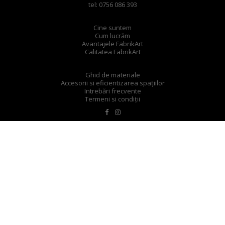
tel: 0756 086 393
Cine suntem
Cum lucrăm
Avantajele FabrikArt
Calitatea FabrikArt
Ghid de materiale
Accesorii si eficientizarea spațiilor
Intrebări frecvente
Termeni si condiții