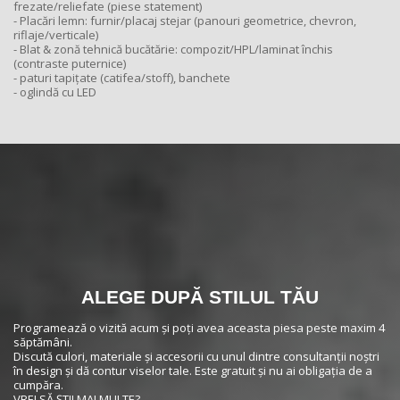
frezate/reliefate (piese statement)
- Placări lemn: furnir/placaj stejar (panouri geometrice, chevron,
riflaje/verticale)
- Blat & zonă tehnică bucătărie: compozit/HPL/laminat închis
(contraste puternice)
- paturi tapițate (catifea/stoff), banchete
- oglindă cu LED
ALEGE DUPĂ STILUL TĂU
Programează o vizită acum și poți avea aceasta piesa peste maxim 4
săptămâni.
Discută culori, materiale și accesorii cu unul dintre consultanții noștri
în design și dă contur viselor tale. Este gratuit și nu ai obligația de a
cumpăra.
VREI SĂ ȘTII MAI MULTE?